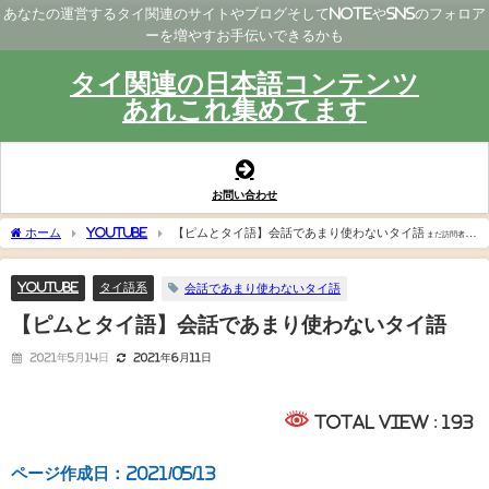
あなたの運営するタイ関連のサイトやブログそしてNoteやSNSのフォロア
ーを増やすお手伝いできるかも
タイ関連の日本語コンテンツ
あれこれ集めてます
お問い合わせ
ホーム
YouTube
【ピムとタイ語】会話であまり使わないタイ語
まだ訪問者の
評価スコアはありません。
YouTube
タイ語系
会話であまり使わないタイ語
【ピムとタイ語】会話であまり使わないタイ語
2021年5月14日
2021年6月11日
Total View : 193
ページ作成日：2021/05/1
3