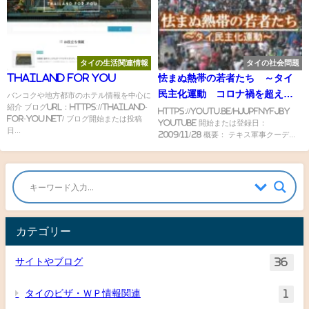
タイの生活関連情報
タイの社会問題
THAILAND FOR YOU
怯まぬ熱帯の若者たち ～タイ
民主化運動 コロナ禍を超えて
バンコクや地方都市のホテル情報を中心に
紹介 ブログURL：https://thailand-
～
https://youtu.be/hJUPfNYfJbY
for-you.net/ ブログ開始または投稿
YouTube 開始または登録日：
日...
2009/11/28 概要： テキス軍事クーデ...
カテゴリー
サイトやブログ
36
タイのビザ・ＷＰ情報関連
1