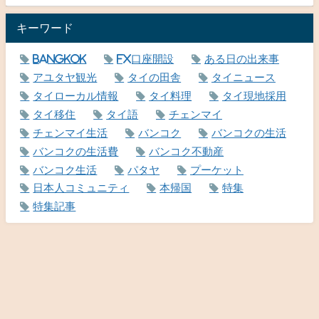
キーワード
Bangkok
FX口座開設
ある日の出来事
アユタヤ観光
タイの田舎
タイニュース
タイローカル情報
タイ料理
タイ現地採用
タイ移住
タイ語
チェンマイ
チェンマイ生活
バンコク
バンコクの生活
バンコクの生活費
バンコク不動産
バンコク生活
パタヤ
プーケット
日本人コミュニティ
本帰国
特集
特集記事