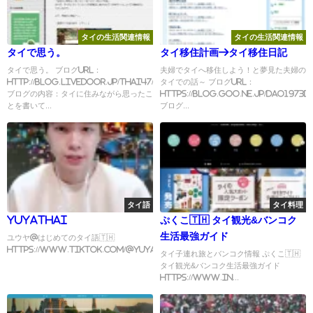
タイの生活関連情報
タイの生活関連情報
タイで思う。
タイ移住計画→タイ移住日記
タイで思う。 ブログURL：
夫婦でタイへ移住しよう！と夢見た夫婦の
http://blog.livedoor.jp/thai47/
タイでの話～ ブログURL：
ブログの内容：タイに住みながら思ったこ
https://blog.goo.ne.jp/dao1973d
とを書いて...
ブログ...
タイ語
タイ料理
yuyathai
ぷくこ🇹🇭 タイ観光&バンコク
生活最強ガイド
ユウヤ@はじめてのタイ語🇹🇭
https://www.tiktok.com/@yuyathai/video/...
タイ子連れ旅とバンコク情報 ぷくこ🇹🇭
タイ観光&バンコク生活最強ガイド
https://www.in...