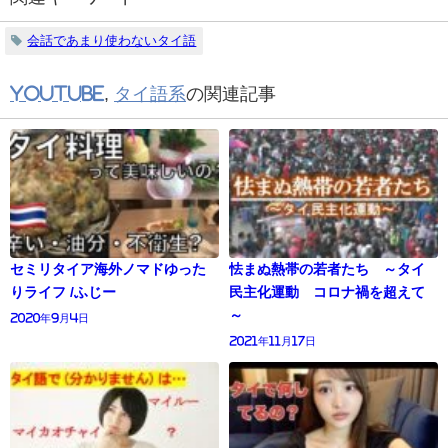
会話であまり使わないタイ語
YouTube
,
タイ語系
の関連記事
セミリタイア海外ノマドゆった
怯まぬ熱帯の若者たち ～タイ
りライフ /ふじー
民主化運動 コロナ禍を超えて
～
2020年9月4日
2021年11月17日