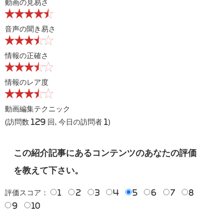
動画の見易さ
音声の聞き易さ
情報の正確さ
情報のレア度
動画編集テクニック
(訪問数 129 回, 今日の訪問者 1)
この紹介記事にあるコンテンツのあなたの評価
を教えて下さい。
評価スコア：
1
2
3
4
5
6
7
8
9
10