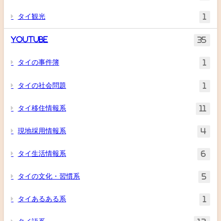
タイ観光
1
YouTube
35
タイの事件簿
1
タイの社会問題
1
タイ移住情報系
11
現地採用情報系
4
タイ生活情報系
6
タイの文化・習慣系
5
タイあるある系
1