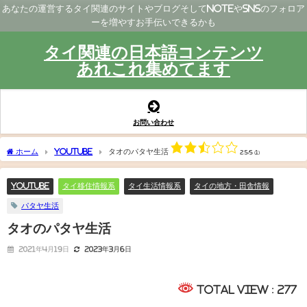
あなたの運営するタイ関連のサイトやブログそしてNoteやSNSのフォロア
ーを増やすお手伝いできるかも
タイ関連の日本語コンテンツ
あれこれ集めてます
お問い合わせ
ホーム
YouTube
タオのパタヤ生活
2.5/5
(1)
YouTube
タイ移住情報系
タイ生活情報系
タイの地方・田舎情報
パタヤ生活
タオのパタヤ生活
2021年4月19日
2023年3月6日
Total View : 277