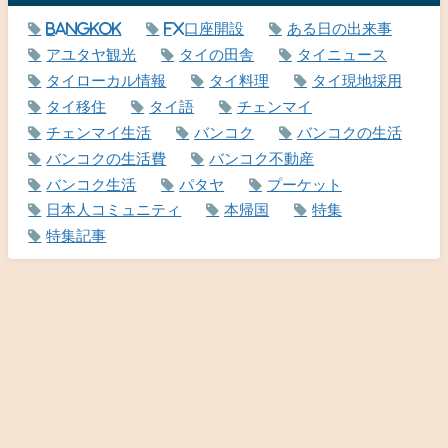
Bangkok
FX口座開設
ある日の出来事
アユタヤ観光
タイの田舎
タイニュース
タイローカル情報
タイ料理
タイ現地採用
タイ移住
タイ語
チェンマイ
チェンマイ生活
バンコク
バンコクの生活
バンコクの生活費
バンコク不動産
バンコク生活
パタヤ
プーケット
日本人コミュニティ
本帰国
特集
特集記事