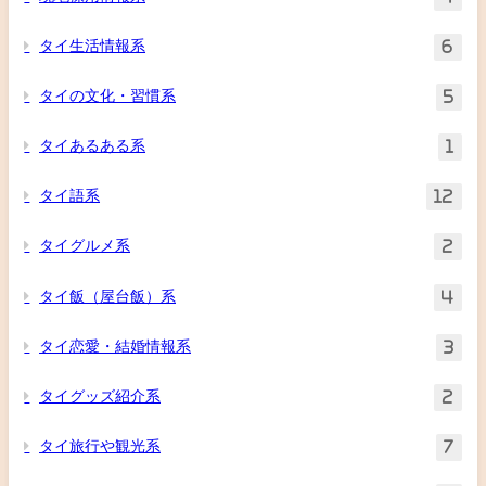
タイ生活情報系
6
タイの文化・習慣系
5
タイあるある系
1
タイ語系
12
タイグルメ系
2
タイ飯（屋台飯）系
4
タイ恋愛・結婚情報系
3
タイグッズ紹介系
2
タイ旅行や観光系
7