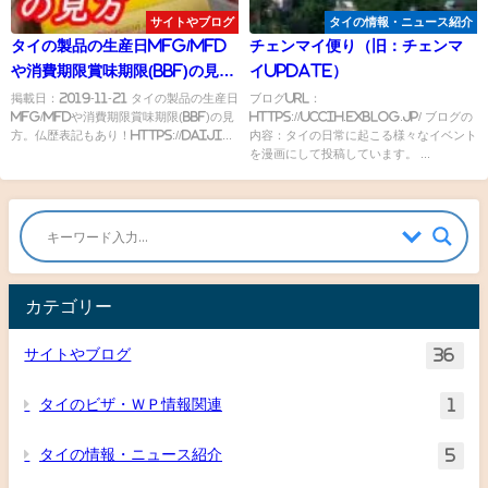
サイトやブログ
タイの情報・ニュース紹介
タイの製品の生産日MFG/MFD
チェンマイ便り（旧：チェンマ
や消費期限賞味期限(BBF)の見
イUpdate）
方。仏歴表記もあり！
掲載日：2019-11-21 タイの製品の生産日
ブログURL：
MFG/MFDや消費期限賞味期限(BBF)の見
https://uccih.exblog.jp/ ブログの
方。仏歴表記もあり！https://daiji...
内容：タイの日常に起こる様々なイベント
を漫画にして投稿しています。 ...
カテゴリー
サイトやブログ
36
タイのビザ・ＷＰ情報関連
1
タイの情報・ニュース紹介
5