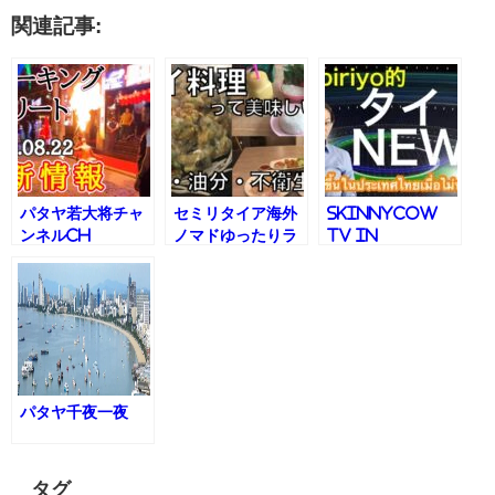
関連記事:
パタヤ若大将チャ
セミリタイア海外
skinnyCow
ンネルCH
ノマドゆったりラ
TV in
pattaya
イフ /ふじー
Thailand
パタヤ千夜一夜
タグ