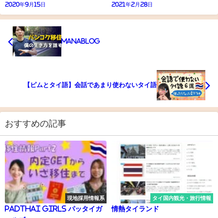
2020年9月15日
2021年2月28日
manaBlog
【ピムとタイ語】会話であまり使わないタイ語
おすすめの記事
現地採用情報系
タイ国内観光・旅行情報
PADTHAI GIRLS パッタイガ
情熱タイランド