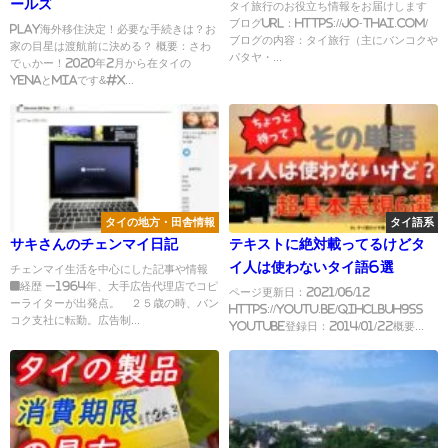
ールズ
タイ旅行のお役立ち情報をお届けします
ブログURL：https://jo-thai.com/
Play海外移住決定！必要な手続きは？お
ブログの内容：タイ旅行（主にバンコクや
家の目星は渡航前に決める？ 概要：さわ
パタヤ・...
でぃかー！2020年2月から在タイの
YENAとMIAです&#x...
タイの地方・田舎情報
タイ語系
サキさんのチェンマイ日記
テキストに絶対載ってるけどタ
イ人は使わないタイ語6選
チェンマイ生活を中心にした記事や情報
■経歴 ー1964年、大手広告代理店でコピ
ページ更新日：2021/06/12
ーライターが出発点。 ２５歳の時、バン
https://youtu.be/qiHCLBuh9Ss
コク支社に転勤。広告制...
YouTube登録日：2014/01/22概要...