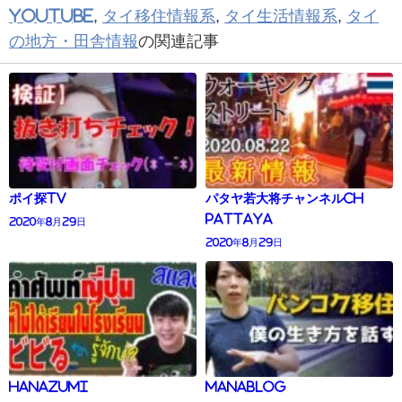
YouTube
,
タイ移住情報系
,
タイ生活情報系
,
タイ
の地方・田舎情報
の関連記事
ポイ探TV
パタヤ若大将チャンネルCH
pattaya
2020年8月29日
2020年8月29日
Hanazumi
manaBlog