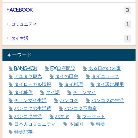
Facebook
3
コミュニティ
1
タイ生活
1
キーワード
Bangkok
FX口座開設
ある日の出来事
アユタヤ観光
タイの田舎
タイニュース
タイローカル情報
タイ料理
タイ現地採用
タイ移住
タイ語
チェンマイ
チェンマイ生活
バンコク
バンコクの生活
バンコクの生活費
バンコク不動産
バンコク生活
パタヤ
プーケット
日本人コミュニティ
本帰国
特集
特集記事