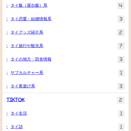
タイ飯（屋台飯）系
4
タイ恋愛・結婚情報系
3
タイグッズ紹介系
2
タイ旅行や観光系
7
タイの地方・田舎情報
3
サブカルチャー系
1
タイ夜遊び系
3
TikTok
2
タイ生活
1
タイ語
1