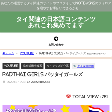
あなたの運営するタイ関連のサイトやブログそしてNoteやSNSのフォロア
ーを増やすお手伝いできるかも
タイ関連の日本語コンテンツ
あれこれ集めてます
お問い合わせ
ホーム
YouTube
PADTHAI GIRLS パッタイガールズ
まだ訪問者の評価スコアはあ
りません。
YouTube
現地採用情報系
タイグッズ紹介系
タイ現地採用
PADTHAI GIRLS パッタイガールズ
2020年8月29日
2025年8月23日
Total View : 781