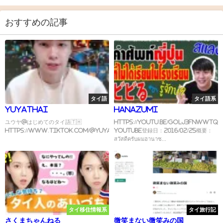
おすすめの記事
タイ語
タイ語系
yuyathai
Hanazumi
ユウヤ@はじめてのタイ語🇹🇭
https://youtu.be/gOLJ3fNwWtQ
https://www.tiktok.com/@yuyathai/video/...
YouTube登録日：2016/02/25概要：
สวัสดีครับผมฮานาซ...
タイ移住情報系
タイ旅行記
さくまちゃんねる
微笑まない微笑みの国