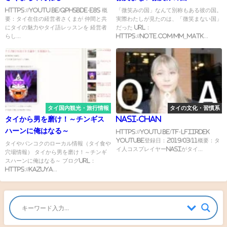
https://youtu.be/QPHsbdE-e8s 概
「微笑みの国」なんて別称もある彼の国。
要：タイ在住の経営者さくまが 仲間と共
実際わたしが見たのは、「微笑まない国」
にタイの魅力やタイ語レッスンを 経営者
だった URL：
らし...
https://note.com/mm_matk...
タイ国内観光・旅行情報
タイの文化・習慣系
タイから男を磨け！～チンギス
Nasi-Chan
ハーンに俺はなる～
https://youtu.be/Tf-LfiiRDek
YouTube登録日：2019/03/11概要：タ
タイやバンコクのローカル情報（タイ食や
イ人コスプレイヤーNasiがタイ...
穴場情報） タイから男を磨け！～チンギ
スハーンに俺はなる～ ブログURL：
https://kazuya...