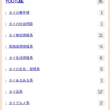
YouTube
35
タイの事件簿
1
タイの社会問題
1
タイ移住情報系
11
現地採用情報系
4
タイ生活情報系
6
タイの文化・習慣系
5
タイあるある系
1
タイ語系
12
タイグルメ系
2