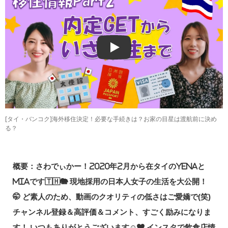
Play
[タイ・バンコク]海外移住決定！必要な手続きは？お家の目星は渡航前に決め
る？
概要：さわでぃかー！2020年2月から在タイのYENAと
MIAです🇹🇭🐘 現地採用の日本人女子の生活を大公開！
🤭 ど素人のため、動画のクオリティの低さはご愛嬌で(笑)
チャンネル登録＆高評価＆コメント、すごく励みになりま
す！ いつもありがとうございます☺️💜 インスタで飲食店情