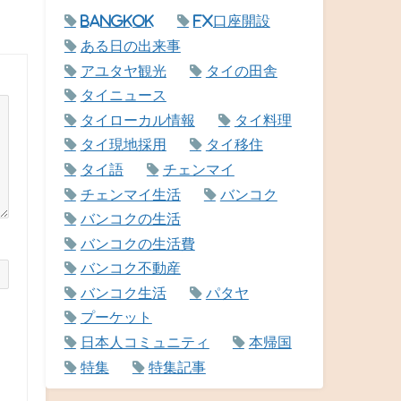
Bangkok
FX口座開設
ある日の出来事
アユタヤ観光
タイの田舎
タイニュース
タイローカル情報
タイ料理
タイ現地採用
タイ移住
タイ語
チェンマイ
チェンマイ生活
バンコク
バンコクの生活
バンコクの生活費
バンコク不動産
バンコク生活
パタヤ
プーケット
日本人コミュニティ
本帰国
特集
特集記事