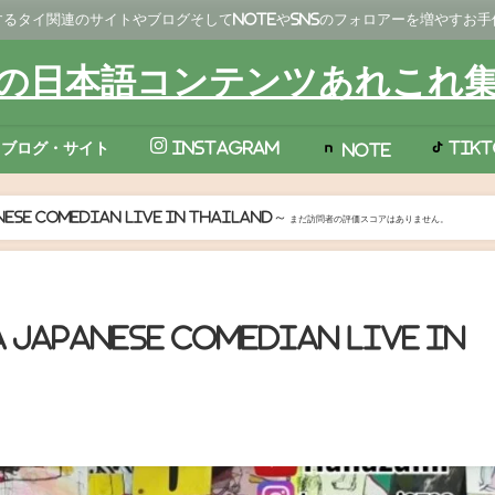
るタイ関連のサイトやブログそしてNoteやSNSのフォロアーを増やすお
の日本語コンテンツあれこれ
TikT
ブログ・サイト
Instagram
Note
nese comedian live in thailand～
まだ訪問者の評価スコアはありません。
 japanese comedian live in