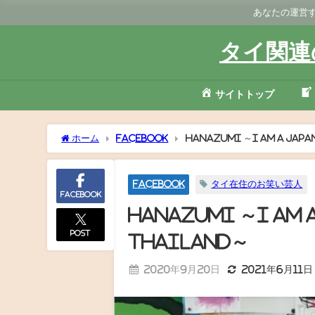
あなたの運営す
タイ関連
サイトトップ
ホーム
Facebook
Hanazumi ～I am a japa
Facebook
タイ在住のお笑い芸人
Facebook
Hanazumi ～I am a
post
thailand～
2020年9月20日
2021年6月11日