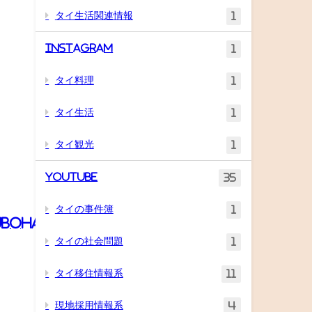
タイ生活関連情報
1
Instagram
1
タイ料理
1
タイ生活
1
タイ観光
1
YouTube
35
タイの事件簿
1
JBOHA
t
タイの社会問題
1
タイ移住情報系
11
現地採用情報系
4