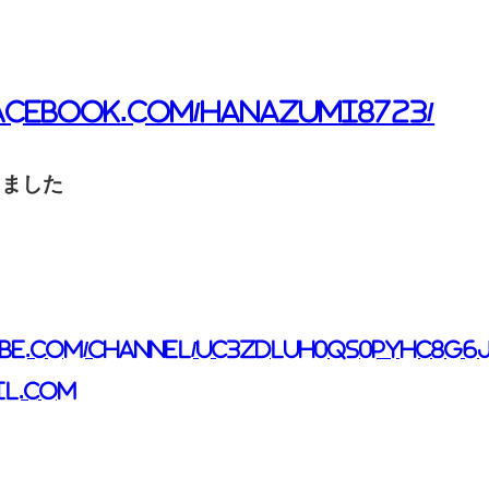
acebook.com/Hanazumi8723/
しました
be.com/channel/UC3ZDLUH0Qs0Pyhc8G6
l.com