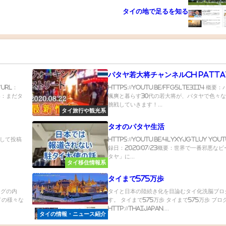
タイの地で足るを知る
パタヤ若大将チャンネルCH patta
URL：
https://youtu.be/Ffg5ltE3II4 概要
内容：まだタ
颯爽と暮らす30代の若大将が、パタヤで色々
挑戦していきます！...
タイ旅行や観光系
タオのパタヤ生活
して投稿
https://youtu.be/4lyxYJgtluY You
録日：2020/07/23概要：世界で一番邪悪な
タヤ」に...
タイ移住情報系
タイまで575万歩
ブログの内
タイと日本の陸続き化を目論むタイ化洗脳ブロ
イの様々な
す。 タイまで575万歩 タイまで575万歩 ブロ
http://thaijapan....
タイの情報・ニュース紹介