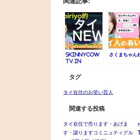
関連記事:
skinnyCow
さくまちゃん
TV in
Thailand
タグ
タイ在住のお笑い芸人
関連する投稿
タイ在住で売ります・あげま
す・譲りますコミニュティグル