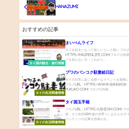
Hanazumi
おすすめの記事
まいぺんライフ
タイを好きになって欲しいという想い ブログ
https://maipenlife.com/ブログの
イを知らない方・これから...
タイ国内観光・旅行情報
ブワのバンコク駐妻絵日記
タイの日常に起こる様々なイベントを漫画に
ブログURL：https://www.bangkok-
pukuko.com/ ブログの内容...
タイの生活関連情報
タイ国玉手箱
ブログURL：https://ushiom.com/ 
容：タイ在住40年超の水野うしおさんがタ
コンテンツの記事を投稿され...
タイの生活関連情報