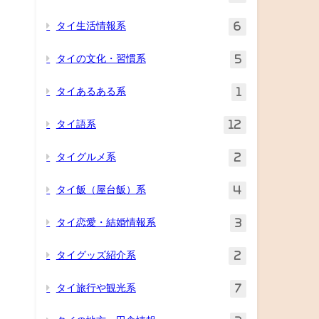
タイ生活情報系
6
タイの文化・習慣系
5
タイあるある系
1
タイ語系
12
タイグルメ系
2
タイ飯（屋台飯）系
4
タイ恋愛・結婚情報系
3
タイグッズ紹介系
2
タイ旅行や観光系
7