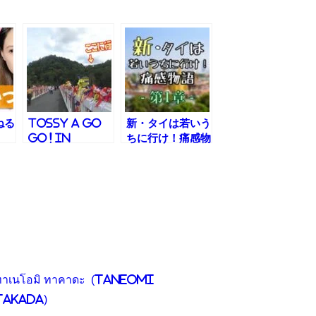
ねる
Tossy a go
新・タイは若いう
go ! in
ちに行け！痛感物
Thailand
語
2nd Season
ทาเนโอมิ ทาคาดะ (Taneomi
Takada)