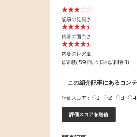
記事の見易さ
内容の面白さ
内容のレア度
(訪問数 59 回, 今日の訪問者 1)
この紹介記事にあるコン
評価スコア：
1
2
3
4