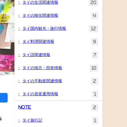
タイの生活関連情報
20
タイの移住関連情報
4
タイ国内観光・旅行情報
12
タイ料理関連情報
9
タイ語関連情報
7
タイの地方・田舎情報
10
タイの不動産関連情報
2
タイの資産運用情報
1
Note
2
4
タイ旅行記
1