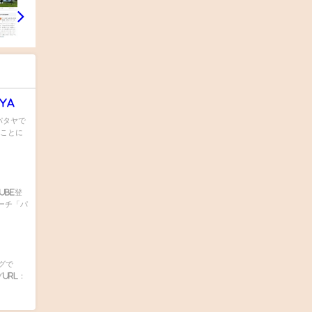
ya
：パタヤで
なことに
Tube登
ビーチ「パ
グで
グURL：