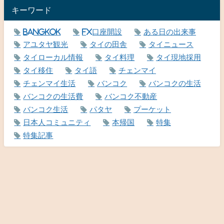
キーワード
Bangkok
FX口座開設
ある日の出来事
アユタヤ観光
タイの田舎
タイニュース
タイローカル情報
タイ料理
タイ現地採用
タイ移住
タイ語
チェンマイ
チェンマイ生活
バンコク
バンコクの生活
バンコクの生活費
バンコク不動産
バンコク生活
パタヤ
プーケット
日本人コミュニティ
本帰国
特集
特集記事