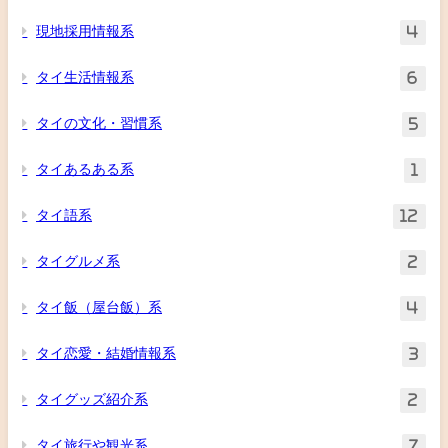
現地採用情報系
4
タイ生活情報系
6
タイの文化・習慣系
5
タイあるある系
1
タイ語系
12
タイグルメ系
2
タイ飯（屋台飯）系
4
タイ恋愛・結婚情報系
3
タイグッズ紹介系
2
タイ旅行や観光系
7