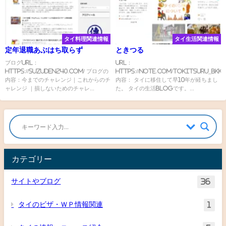
タイ料理関連情報
タイ生活関連情報
定年退職あぶはち取らず
ときつる
ブログURL：
URL：
https://suzuden240.com/ ブログの
https://note.com/tokitsuru_bkk
内容：今までのチャレンジ｜これからのチ
内容： タイに移住して早10年が経ちまし
ャレンジ ｜損しないためのチャレ...
た。 タイの生活Blogです。...
カテゴリー
サイトやブログ
36
タイのビザ・ＷＰ情報関連
1