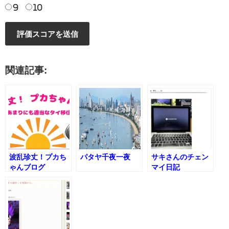
9
10
関連記事:
波乱珍丈！プカち
パタヤ千夜一夜
サキさんのチェン
ゃんブログ
マイ日記