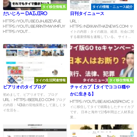
タイ移住情報系
タイの情報・ニュース紹介
だいじろー Daijiro
日刊タイニュース
https://youtu.be/DJhJ8zeVPJE
URL：
https://youtu.be/RrntmWVMFuY
https://nikkanthainews.com/ サ
https://yout...
イトの内容：タイの政治、経済、社会に関
する最新情報を速報している。 サイト...
タイの生活関連情報
タイ移住情報系
ビアリオのタイブログ
チャイカプ【タイでココロ穏や
かに生きる】
初めまして、ビアリオです。 ブログ
URL： https://beerleo.com/ ブログ
https://youtu.be/aXGa0SpkCvc タ
の内容： 43歳の現地採用として楽しくタ
イに移住してタイで就職をしたチャイカプ
イ生活を...
です。 日本と海外で計6年間ほど人材系企
業...