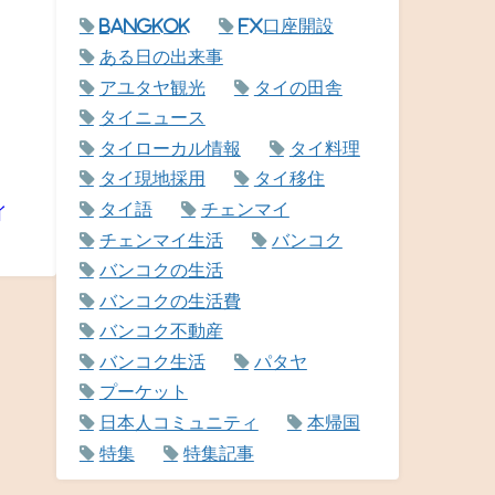
Bangkok
FX口座開設
ある日の出来事
アユタヤ観光
タイの田舎
タイニュース
タイローカル情報
タイ料理
タイ現地採用
タイ移住
タイ語
チェンマイ
イ
チェンマイ生活
バンコク
バンコクの生活
バンコクの生活費
バンコク不動産
バンコク生活
パタヤ
プーケット
日本人コミュニティ
本帰国
特集
特集記事