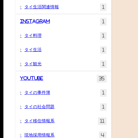
タイ生活関連情報
1
Instagram
1
タイ料理
1
タイ生活
1
タイ観光
1
YouTube
35
タイの事件簿
1
タイの社会問題
1
タイ移住情報系
11
現地採用情報系
4