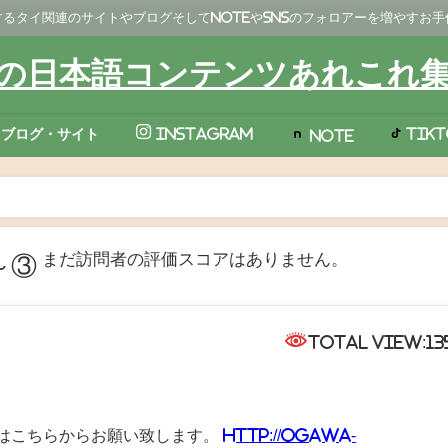
るタイ関連のサイトやブログそしてNoteやSNSのフォロアーを増やすお
の日本語コンテンツあれこれ
TikT
ブログ・サイト
Instagram
Note
まだ訪問者の評価スコアはありません。
～③
Total View:13
はこちらからお願い致します。
http://ogawa-