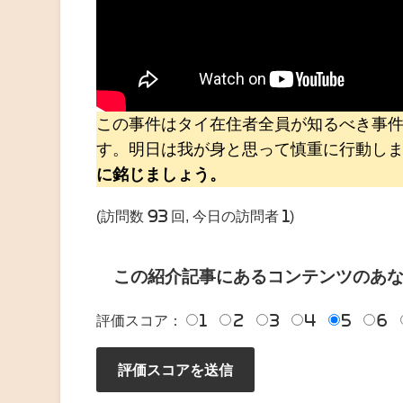
この事件はタイ在住者全員が知るべき事
す。明日は我が身と思って慎重に行動し
に銘じましょう。
(訪問数 93 回, 今日の訪問者 1)
この紹介記事にあるコンテンツのあ
評価スコア：
1
2
3
4
5
6