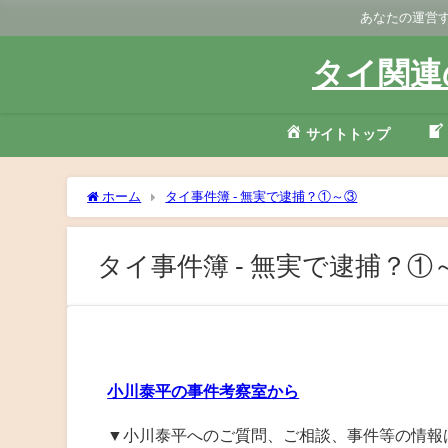
あなたの運営す
タイ関連
サイトトップ
ホーム
タイ事件簿 - 無実で逮捕？①～③
タイ事件簿 - 無実で逮捕？①
小川泰平の事件考察室から
▼小川泰平へのご質問、ご相談、事件等の情報