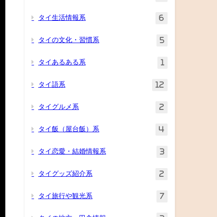
タイ生活情報系
6
タイの文化・習慣系
5
タイあるある系
1
タイ語系
12
タイグルメ系
2
タイ飯（屋台飯）系
4
タイ恋愛・結婚情報系
3
タイグッズ紹介系
2
タイ旅行や観光系
7