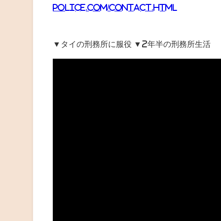
police.com/contact.html
▼タイの刑務所に服役 ▼2年半の刑務所生活