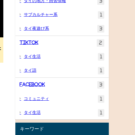
タイの地方・田舎情報
3
サブカルチャー系
1
タイ夜遊び系
3
TikTok
2
肝
タイ生活
1
タイ語
1
Facebook
3
コミュニティ
1
タイ生活
1
キーワード