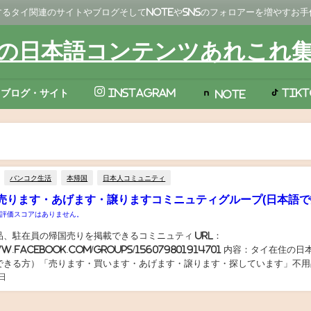
るタイ関連のサイトやブログそしてNoteやSNSのフォロアーを増やすお
の日本語コンテンツあれこれ
TikT
ブログ・サイト
Instagram
Note
バンコク生活
本帰国
日本人コミュニティ
売ります・あげます・譲りますコミニュティグループ(日本語で
の評価スコアはありません。
品、駐在員の帰国売りを掲載できるコミニュティ URL：
ww.facebook.com/groups/156079801914701 内容：タイ在住の
できる方）「売ります・買います・あげます・譲ります・探しています」不用
日
の帰国売りを掲載できるコミニュティ...