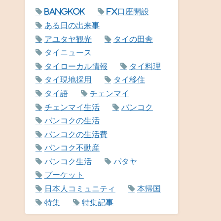
Bangkok
FX口座開設
ある日の出来事
アユタヤ観光
タイの田舎
タイニュース
タイローカル情報
タイ料理
タイ現地採用
タイ移住
タイ語
チェンマイ
チェンマイ生活
バンコク
バンコクの生活
バンコクの生活費
バンコク不動産
バンコク生活
パタヤ
プーケット
日本人コミュニティ
本帰国
特集
特集記事