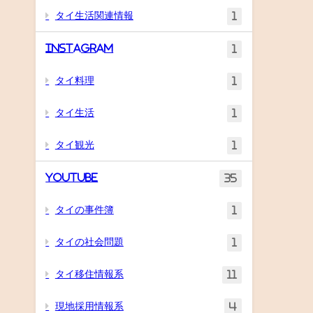
タイ生活関連情報
1
Instagram
1
タイ料理
1
タイ生活
1
タイ観光
1
YouTube
35
タイの事件簿
1
タイの社会問題
1
タイ移住情報系
11
現地採用情報系
4