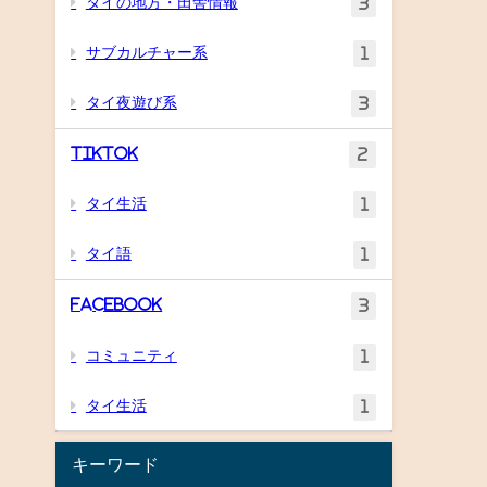
タイの地方・田舎情報
3
サブカルチャー系
1
タイ夜遊び系
3
TikTok
2
タイ生活
1
タイ語
1
Facebook
3
コミュニティ
1
タイ生活
1
キーワード