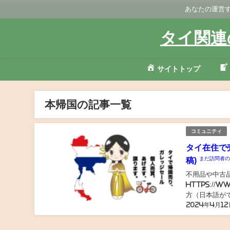
あなたの運営す
タイ関連
サイトトップ
本帰国の記事一覧
コミュニティ
タイ在住で
まだ訪問者
稿)
不用品や中古
https://w
方（日本語が
2024年4月12
中古品、駐在員