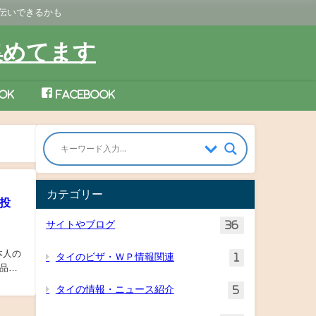
手伝いできるかも
集めてます
ok
Facebook
カテゴリー
投
サイトやブログ
36
日本人の
タイのビザ・ＷＰ情報関連
1
品や
タイの情報・ニュース紹介
5