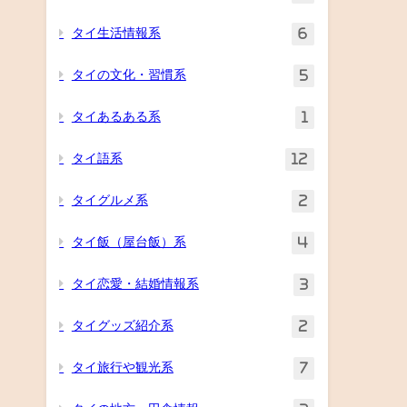
タイ生活情報系
6
タイの文化・習慣系
5
タイあるある系
1
タイ語系
12
タイグルメ系
2
タイ飯（屋台飯）系
4
タイ恋愛・結婚情報系
3
タイグッズ紹介系
2
タイ旅行や観光系
7