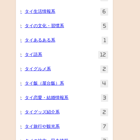
タイ生活情報系
6
タイの文化・習慣系
5
タイあるある系
1
タイ語系
12
タイグルメ系
2
タイ飯（屋台飯）系
4
タイ恋愛・結婚情報系
3
タイグッズ紹介系
2
タイ旅行や観光系
7