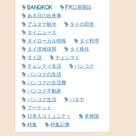
Bangkok
FX口座開設
ある日の出来事
アユタヤ観光
タイの田舎
タイニュース
タイローカル情報
タイ料理
タイ現地採用
タイ移住
タイ語
チェンマイ
チェンマイ生活
バンコク
バンコクの生活
バンコクの生活費
バンコク不動産
バンコク生活
パタヤ
プーケット
日本人コミュニティ
本帰国
特集
特集記事