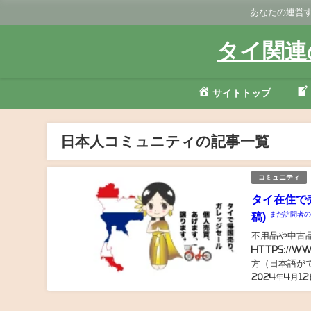
あなたの運営す
タイ関連
サイトトップ
日本人コミュニティの記事一覧
コミュニティ
タイ在住で
まだ訪問者
稿)
不用品や中古
https://w
方（日本語が
2024年4月12
中古品、駐在員