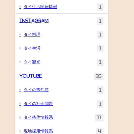
タイ生活関連情報
1
Instagram
1
タイ料理
1
タイ生活
1
タイ観光
1
YouTube
35
タイの事件簿
1
タイの社会問題
1
タイ移住情報系
11
現地採用情報系
4