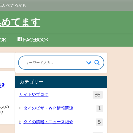
手伝いできるかも
集めてます
ok
Facebook
カテゴリー
投
サイトやブログ
36
日本人の
タイのビザ・ＷＰ情報関連
1
品や
タイの情報・ニュース紹介
5