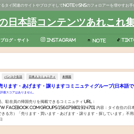
るタイ関連のサイトやブログそしてNoteやSNSのフォロアーを増やすお
の日本語コンテンツあれこれ
TikT
ブログ・サイト
Instagram
Note
バンコク生活
日本人コミュニティ
本帰国
売ります・あげます・譲りますコミニュティグループ(日本語で
の評価スコアはありません。
品、駐在員の帰国売りを掲載できるコミニュティ URL：
ww.facebook.com/groups/156079801914701 内容：タイ在住の
できる方）「売ります・買います・あげます・譲ります・探しています」不用
日
の帰国売りを掲載できるコミニュティ...