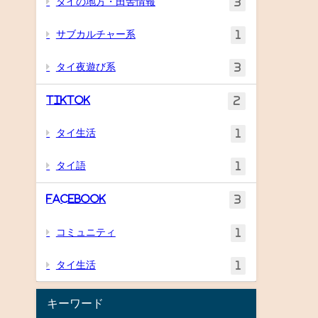
タイの地方・田舎情報
3
サブカルチャー系
1
タイ夜遊び系
3
TikTok
2
タイ生活
1
タイ語
1
Facebook
3
コミュニティ
1
タイ生活
1
キーワード