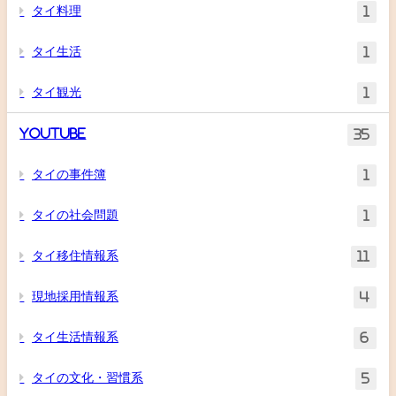
タイ料理
1
タイ生活
1
タイ観光
1
YouTube
35
タイの事件簿
1
タイの社会問題
1
タイ移住情報系
11
現地採用情報系
4
タイ生活情報系
6
タイの文化・習慣系
5