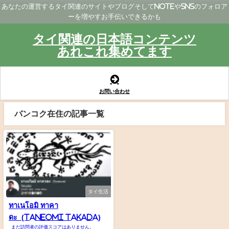
あなたの運営するタイ関連のサイトやブログそしてNoteやSNSのフォロア
ーを増やすお手伝いできるかも
タイ関連の日本語コンテンツ
あれこれ集めてます
お問い合わせ
バンコク在住の記事一覧
タイ生活
ทาเนโอมิ ทาคา
ดะ (Taneomi Takada)
まだ訪問者の評価スコアはありません。