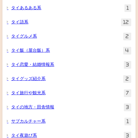
タイあるある系
1
タイ語系
12
タイグルメ系
2
タイ飯（屋台飯）系
4
タイ恋愛・結婚情報系
3
タイグッズ紹介系
2
タイ旅行や観光系
7
タイの地方・田舎情報
3
サブカルチャー系
1
タイ夜遊び系
3