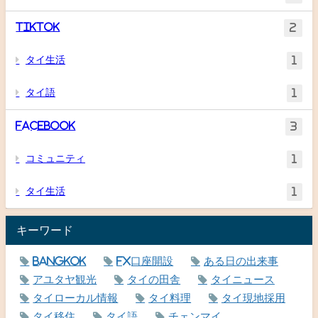
TikTok
2
タイ生活
1
タイ語
1
Facebook
3
コミュニティ
1
タイ生活
1
キーワード
Bangkok
FX口座開設
ある日の出来事
アユタヤ観光
タイの田舎
タイニュース
タイローカル情報
タイ料理
タイ現地採用
タイ移住
タイ語
チェンマイ