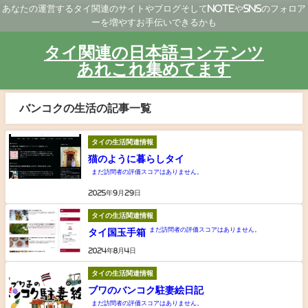
あなたの運営するタイ関連のサイトやブログそしてNoteやSNSのフォロア
ーを増やすお手伝いできるかも
タイ関連の日本語コンテンツ
あれこれ集めてます
バンコクの生活の記事一覧
タイの生活関連情報
猫のように暮らしタイ
まだ訪問者の評価スコアはありません。
2025年9月29日
タイの生活関連情報
まだ訪問者の評価スコアはありません。
タイ国玉手箱
2024年8月4日
タイの生活関連情報
ブワのバンコク駐妻絵日記
まだ訪問者の評価スコアはありません。