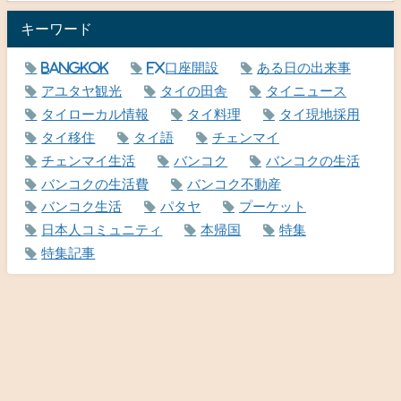
キーワード
Bangkok
FX口座開設
ある日の出来事
アユタヤ観光
タイの田舎
タイニュース
タイローカル情報
タイ料理
タイ現地採用
タイ移住
タイ語
チェンマイ
チェンマイ生活
バンコク
バンコクの生活
バンコクの生活費
バンコク不動産
バンコク生活
パタヤ
プーケット
日本人コミュニティ
本帰国
特集
特集記事