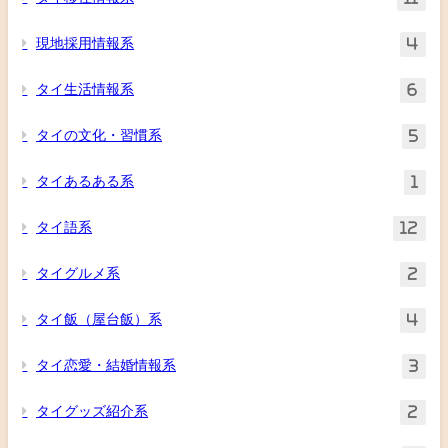
現地採用情報系
4
タイ生活情報系
6
タイの文化・習慣系
5
タイあるある系
1
タイ語系
12
タイグルメ系
2
タイ飯（屋台飯）系
4
タイ恋愛・結婚情報系
3
タイグッズ紹介系
2