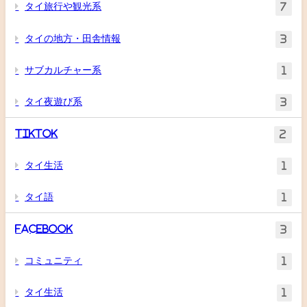
タイ旅行や観光系
7
タイの地方・田舎情報
3
サブカルチャー系
1
タイ夜遊び系
3
TikTok
2
タイ生活
1
タイ語
1
Facebook
3
コミュニティ
1
タイ生活
1