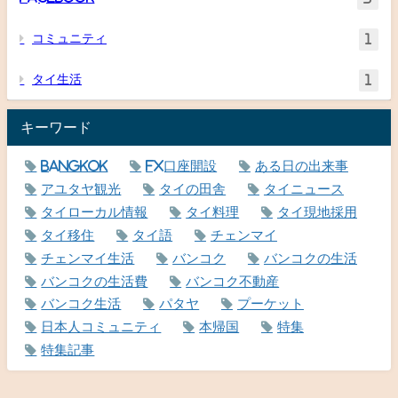
コミュニティ
1
タイ生活
1
キーワード
Bangkok
FX口座開設
ある日の出来事
アユタヤ観光
タイの田舎
タイニュース
タイローカル情報
タイ料理
タイ現地採用
タイ移住
タイ語
チェンマイ
チェンマイ生活
バンコク
バンコクの生活
バンコクの生活費
バンコク不動産
バンコク生活
パタヤ
プーケット
日本人コミュニティ
本帰国
特集
特集記事