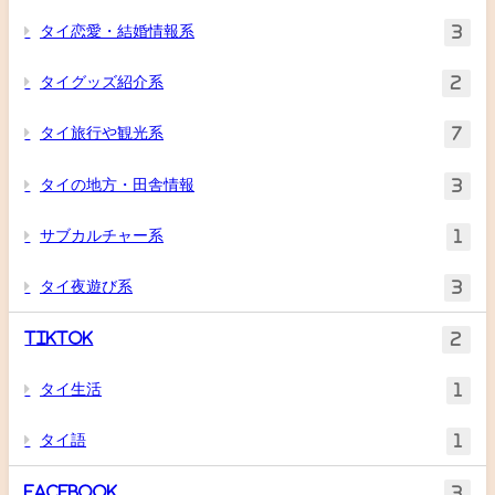
タイ恋愛・結婚情報系
3
タイグッズ紹介系
2
タイ旅行や観光系
7
タイの地方・田舎情報
3
サブカルチャー系
1
タイ夜遊び系
3
TikTok
2
タイ生活
1
タイ語
1
Facebook
3