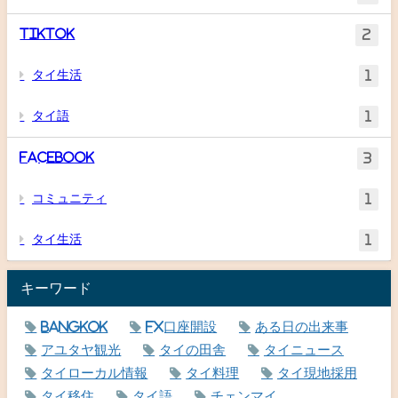
TikTok
2
タイ生活
1
タイ語
1
Facebook
3
コミュニティ
1
タイ生活
1
キーワード
Bangkok
FX口座開設
ある日の出来事
アユタヤ観光
タイの田舎
タイニュース
タイローカル情報
タイ料理
タイ現地採用
タイ移住
タイ語
チェンマイ