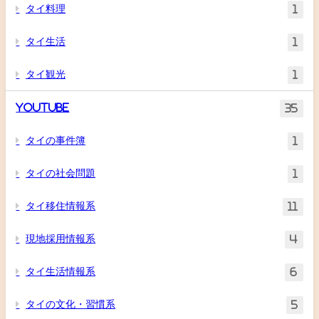
タイ料理
1
タイ生活
1
タイ観光
1
YouTube
35
タイの事件簿
1
タイの社会問題
1
タイ移住情報系
11
現地採用情報系
4
タイ生活情報系
6
タイの文化・習慣系
5