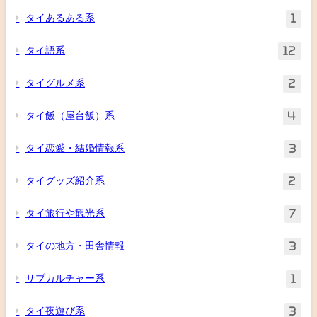
タイあるある系
1
タイ語系
12
タイグルメ系
2
タイ飯（屋台飯）系
4
タイ恋愛・結婚情報系
3
タイグッズ紹介系
2
タイ旅行や観光系
7
タイの地方・田舎情報
3
サブカルチャー系
1
タイ夜遊び系
3