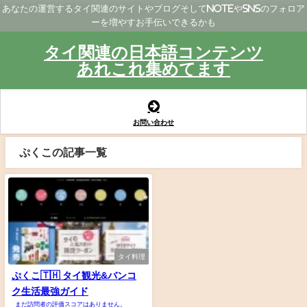
あなたの運営するタイ関連のサイトやブログそしてNoteやSNSのフォロア
ーを増やすお手伝いできるかも
タイ関連の日本語コンテンツ
あれこれ集めてます
お問い合わせ
ぷくこの記事一覧
タイ料理
ぷくこ🇹🇭 タイ観光&バンコ
ク生活最強ガイド
まだ訪問者の評価スコアはありません。