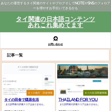
あなたの運営するタイ関連のサイトやブログそしてNoteやSNSのフォロア
ーを増やすお手伝いできるかも
タイ関連の日本語コンテンツ
あれこれ集めてます
お問い合わせ
記事一覧
タイの地方・田舎情報
タイの生活関連情報
タイの田舎で隠居生活
THAILAND FOR YOU
まだ訪問者の評価スコアはありません。
まだ訪問者の評価スコアはありません。