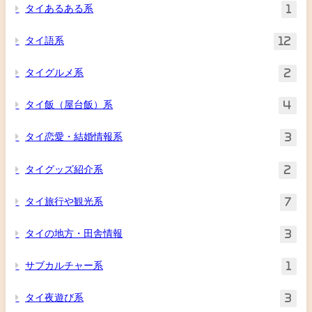
タイあるある系
1
タイ語系
12
タイグルメ系
2
タイ飯（屋台飯）系
4
タイ恋愛・結婚情報系
3
タイグッズ紹介系
2
タイ旅行や観光系
7
タイの地方・田舎情報
3
サブカルチャー系
1
タイ夜遊び系
3