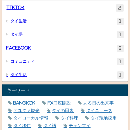
TikTok
2
タイ生活
1
タイ語
1
Facebook
3
コミュニティ
1
タイ生活
1
キーワード
Bangkok
FX口座開設
ある日の出来事
アユタヤ観光
タイの田舎
タイニュース
タイローカル情報
タイ料理
タイ現地採用
タイ移住
タイ語
チェンマイ