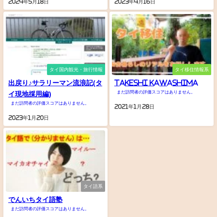
2024年5月18日
2023年4月16日
タイ国内観光・旅行情報
タイ移住情報系
出戻り♪サラリーマン流浪記(タ
Takeshi Kawashima
まだ訪問者の評価スコアはありません。
イ現地採用編)
まだ訪問者の評価スコアはありません。
2021年1月28日
2023年1月20日
タイ語系
でんいちタイ語塾
まだ訪問者の評価スコアはありません。