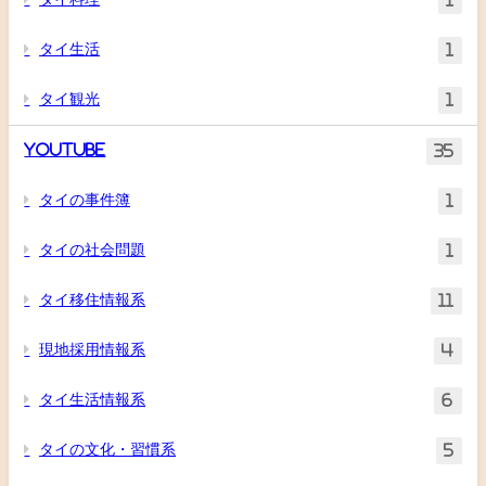
1
タイ生活
1
タイ観光
1
YouTube
35
タイの事件簿
1
タイの社会問題
1
タイ移住情報系
11
現地採用情報系
4
タイ生活情報系
6
タイの文化・習慣系
5